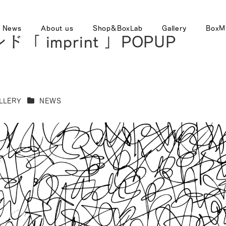
News
About us
Shop&BoxLab
Gallery
BoxM
imprint 」POPUP
リー
カテゴリー
LLERY
NEWS