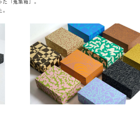
った「蒐集箱」。
た。