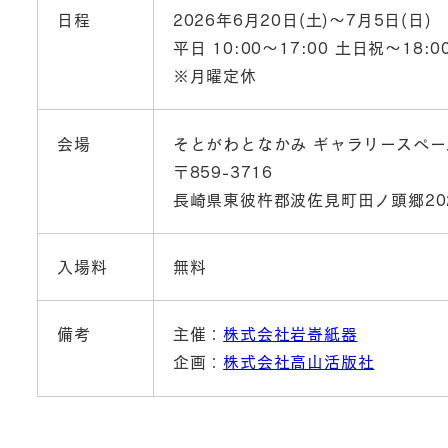
日程
2026年6月20日(土)～7月5日(日)
平日 10:00～17:00 土日祝～18:0
※月曜定休
会場
そとがわとなかみ ギャラリースペー
〒859-3716
⻑崎県東彼杵郡波佐⾒町⽥ノ頭郷202
入場料
無料
備考
主催：
株式会社岩㟢紙器
企画：
株式会社高山活版社